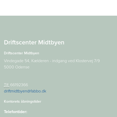
Driftscenter Midtbyen
Driftscenter Midtbyen
Vindegade 54, Kælderen - indgang ved Klostervej 7/9
5000 Odense
Tlf:
66192366
driftmidtbyen@fabbo.dk
Kontorets åbningstider
Telefontider: