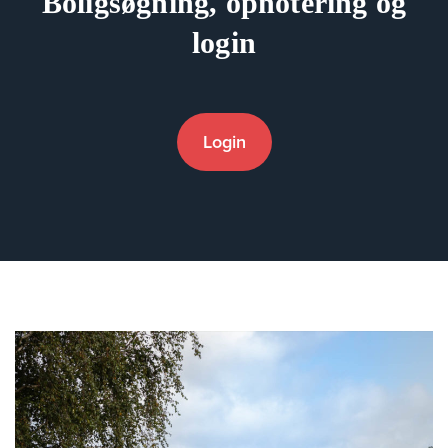
Boligsøgning, opnotering og
login
Login