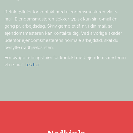
Retningslinier for kontakt med ejendomsmesteren via e-
mail. Ejendomsmesteren tjekker typisk kun sin e-mail én
gang pr. arbejdsdag. Skriv gerne et tlf. nr. i din mail, så
ejendomsmesteren kan kontakte dig. Ved alvorlige skader
udenfor ejendomsmesterens normale arbejdstid, skal du
benytte nødhjælpslisten.
For øvrige retningslinier for kontakt med ejendomsmesteren
via e-mail
læs her
.