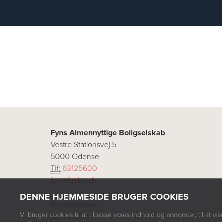
Fyns Almennyttige Boligselskab
Vestre Stationsvej 5
5000 Odense
Tlf:
63125600
fab@fabbo.dk
DENNE HJEMMESIDE BRUGER COOKIES
Kundeservice
Vi bruger cookies til at tilpasse vores indhold og annoncer, til at vis
Tlf:
63125600