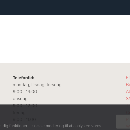
Telefontid:
Fi
mandag, tirsdag, torsdag
B
9:00 - 14:00
A
onsdag
S
9:00 - 12:00
T
fredag
Co
9:00 - 11:00
Pr
e dig funktioner til sociale medier og til at analysere vores
W