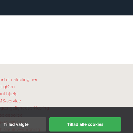
nd din afdeling her
oligØen
kut hjælp
MS-service
ilgængelighedserklæring
okiepolitik
ivatlivspolitik
Tillad valgte
Tillad alle cookies
histleblowerordning