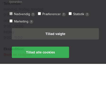
tjenester.
Telefontid:
mandag, tirsdag, torsdag
Nødvendig
Præferencer
Statistik
9:00 - 14:00
?
?
?
onsdag
Marketing
?
9:00 - 12:00
fredag
Tillad valgte
9:00 - 11:00
Ekspedition:
Tillad alle cookies
Book en rådgiver
Find din afdeling her
BoligØen
Akut hjælp
SMS-service
Tilgængelighedserklæring
Cookiepolitik