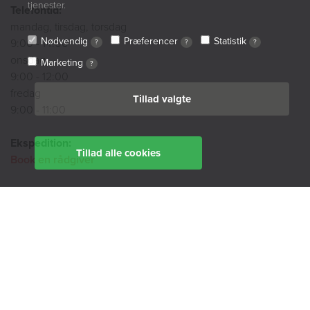
tjenester.
Telefontid:
mandag, tirsdag, torsdag
Nødvendig
Præferencer
Statistik
9:00 - 14:00
?
?
?
onsdag
Marketing
?
9:00 - 12:00
fredag
Tillad valgte
9:00 - 11:00
Ekspedition:
Tillad alle cookies
Book en rådgiver
Find din afdeling her
BoligØen
Akut hjælp
SMS-service
Tilgængelighedserklæring
Cookiepolitik