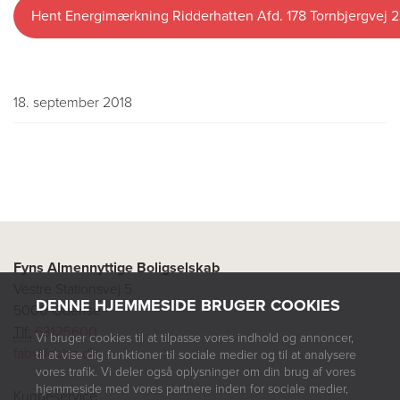
Hent Energimærkning Ridderhatten Afd. 178 Tornbjergvej 2
18. september 2018
Fyns Almennyttige Boligselskab
Vestre Stationsvej 5
DENNE HJEMMESIDE BRUGER COOKIES
5000 Odense
Tlf:
63125600
Vi bruger cookies til at tilpasse vores indhold og annoncer,
fab@fabbo.dk
til at vise dig funktioner til sociale medier og til at analysere
vores trafik. Vi deler også oplysninger om din brug af vores
hjemmeside med vores partnere inden for sociale medier,
Kundeservice