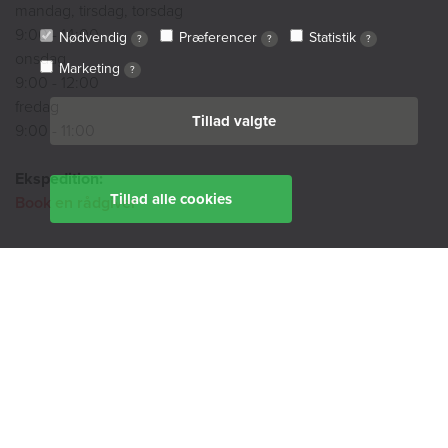
mandag, tirsdag, torsdag
9:00 - 14:00
Nødvendig
Præferencer
Statistik
?
?
?
onsdag
Marketing
?
9:00 - 12:00
fredag
Tillad valgte
9:00 - 11:00
Ekspedition:
Tillad alle cookies
Book en rådgiver
Find din afdeling her
BoligØen
Akut hjælp
SMS-service
Tilgængelighedserklæring
Cookiepolitik
Privatlivspolitik
Whistleblowerordning