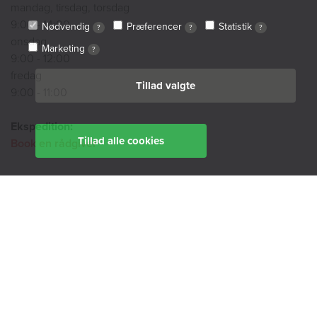
mandag, tirsdag, torsdag
9:00 - 14:00
Nødvendig
Præferencer
Statistik
?
?
?
onsdag
Marketing
?
9:00 - 12:00
fredag
Tillad valgte
9:00 - 11:00
Ekspedition:
Tillad alle cookies
Book en rådgiver
Find din afdeling her
BoligØen
Akut hjælp
SMS-service
Tilgængelighedserklæring
Cookiepolitik
Privatlivspolitik
Whistleblowerordning