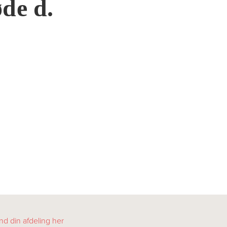
øde d.
nd din afdeling her