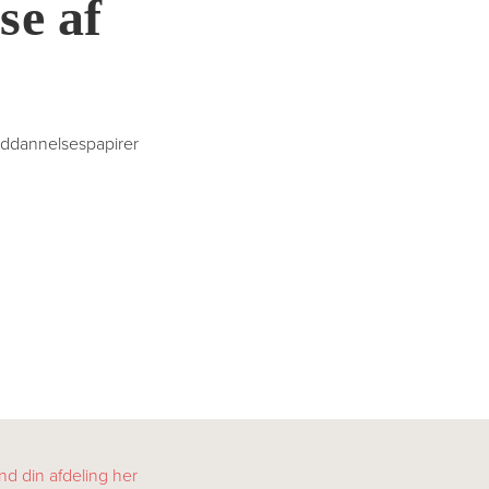
se af
uddannelsespapirer
nd din afdeling her