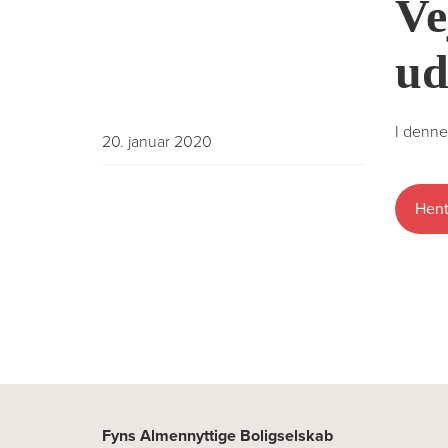
Ve
ud
I denne
20. januar 2020
Hent
Fyns Almennyttige Boligselskab