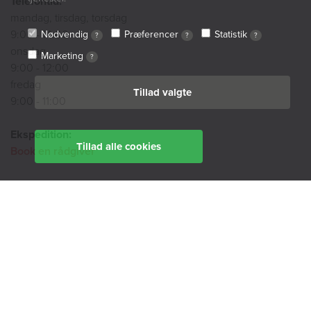
Telefontid:
mandag, tirsdag, torsdag
9:00 - 14:00
Nødvendig
Præferencer
Statistik
?
?
?
onsdag
Marketing
?
9:00 - 12:00
fredag
Tillad valgte
9:00 - 11:00
Ekspedition:
Tillad alle cookies
Book en rådgiver
Find din afdeling her
BoligØen
Akut hjælp
SMS-service
Tilgængelighedserklæring
Cookiepolitik
Privatlivspolitik