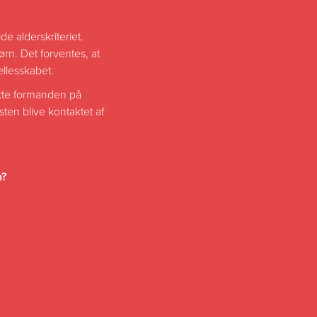
e alderskriteriet.
n. Det forventes, at
ællesskabet.
akte formanden på
sten blive kontaktet af
n?