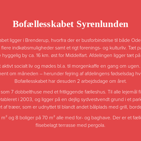
Bofællesskabet Syrenlunden
bet ligger i Brenderup, hvorfra der er busforbindelse til både Ode
flere indkøbsmuligheder samt et rigt forenings- og kulturliv. Tæt p
e hyggelig by ca. 16 km. øst for Middelfart. Afdelingen ligger tæt 
 aktivt socialt liv og mødes bl.a. til morgenkaffe en gang om ugen
ment om måneden – herunder fejring af afdelingens fødselsdag hve
Bofællesskabet har desuden 2 arbejdsdage om året.
som 7 dobbelthuse med et fritliggende fælleshus. Til alle lejemål 
ableret i 2003, og ligger på en dejlig sydvestvendt grund i et p
 af træer, som er udnyttet til blandt andet bålplads med grill, borde
1 m² og 8 boliger på 70 m² alle med for- og baghave. Der er et f
flisebelagt terrasse med pergola.