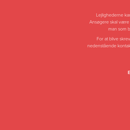
Lejlighederne kan
Ansøgere skal være 
man som beb
For at blive skr
nedenstående kontaktin
E