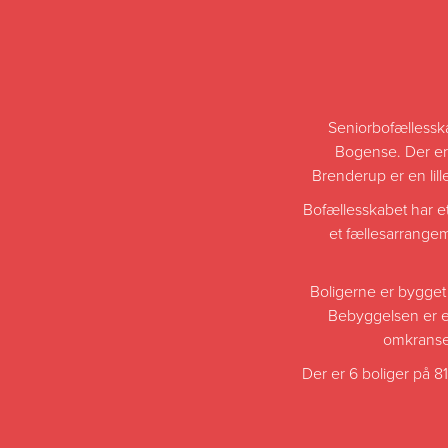
Seniorbofællesska
Bogense. Der er 
Brenderup er en lill
Bofællesskabet har et
et fællesarrange
Boligerne er bygget 
Bebyggelsen er et
omkranset
Der er 6 boliger på 8