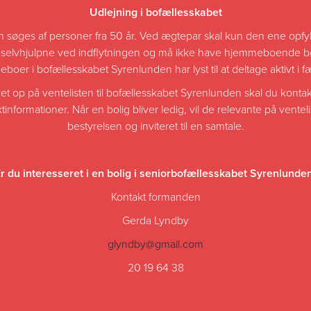
Udlejning i bofællesskabet
 søges af personer fra 50 år. Ved ægtepar skal kun den ene opfyld
selvhjulpne ved indflytningen og må ikke have hjemmeboende bør
oer i bofællesskabet Syrenlunden har lyst til at deltage aktivt i f
evet op på ventelisten til bofællesskabet Syrenlunden skal du kont
formationer. Når en bolig bliver ledig, vil de relevante på venteli
bestyrelsen og inviteret til en samtale.
r du interesseret i en bolig i seniorbofællesskabet Syrenlunde
Kontakt formanden
Gerda Lyndby
glyndby@gmail.com
20 19 64 38