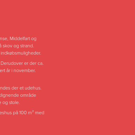
nse, Middelfart og
å skov og strand.
på indkøbsmuligheder.
. Derudover er der ca.
rt år i november.
findes der et udehus.
arklignende område
 og stole.
ælleshus på 100 m² med