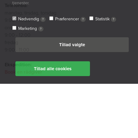
tjenester.
Telefontid:
mandag, tirsdag, torsdag
Nødvendig
Præferencer
Statistik
9:00 - 14:00
?
?
?
onsdag
Marketing
?
9:00 - 12:00
fredag
Tillad valgte
9:00 - 11:00
Ekspedition:
Tillad alle cookies
Book en rådgiver
Find din afdeling her
BoligØen
Akut hjælp
SMS-service
Tilgængelighedserklæring
Cookiepolitik