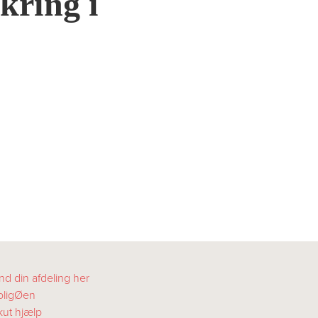
kring i
nd din afdeling her
oligØen
kut hjælp