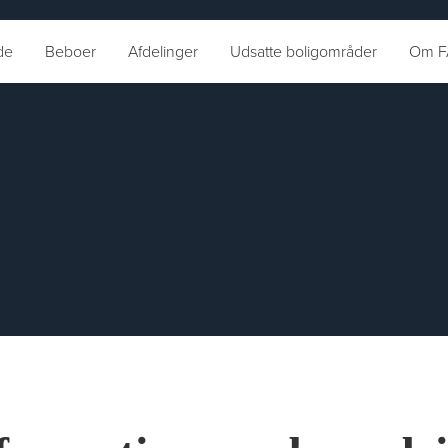
de
Beboer
Afdelinger
Udsatte boligområder
Om F