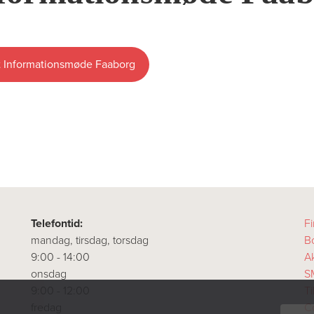
 Informationsmøde Faaborg
Telefontid:
Fi
mandag, tirsdag, torsdag
B
9:00 - 14:00
A
onsdag
S
9:00 - 12:00
T
fredag
Co