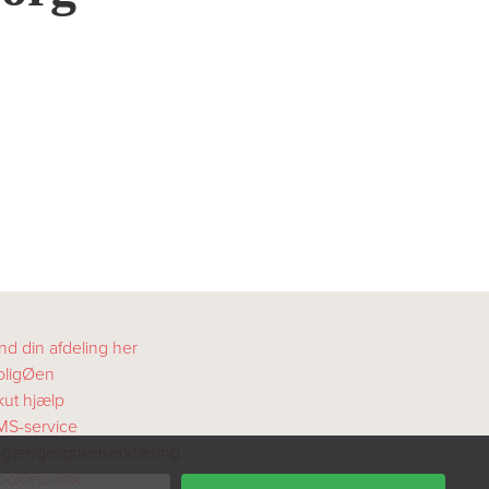
nd din afdeling her
oligØen
kut hjælp
MS-service
ilgængelighedserklæring
okiepolitik