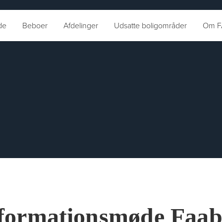
de
Beboer
Afdelinger
Udsatte boligområder
Om F
formationsmøde Faab