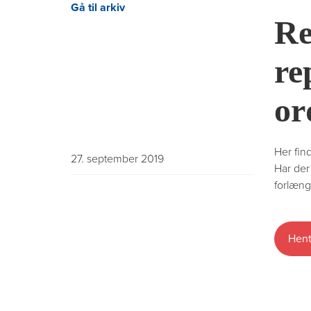
Gå til arkiv
Re
re
or
Her fin
27. september 2019
Har der
forlæng
Hent