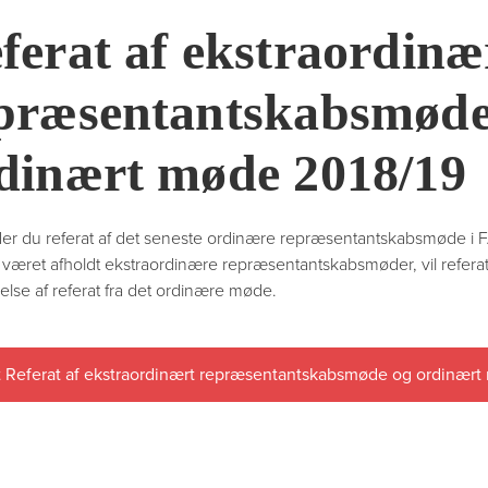
ferat af ekstraordinæ
præsentantskabsmøde
dinært møde 2018/19
der du referat af det seneste ordinære repræsentantskabsmøde i 
 været afholdt ekstraordinære repræsentantskabsmøder, vil referat a
else af referat fra det ordinære møde.
 Referat af ekstraordinært repræsentantskabsmøde og ordinært