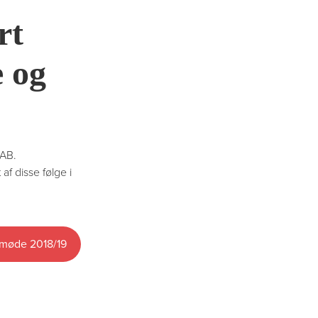
rt
 og
FAB.
f disse følge i
 møde 2018/19