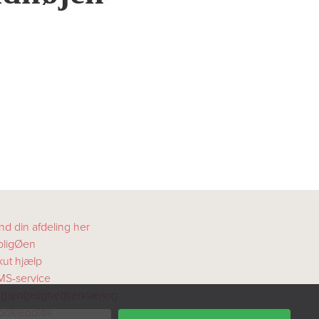
nd din afdeling her
oligØen
kut hjælp
MS-service
ilgængelighedserklæring
okiepolitik