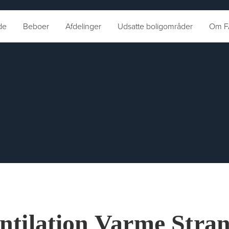
de
Beboer
Afdelinger
Udsatte boligområder
Om F
ntilation Varme Stra