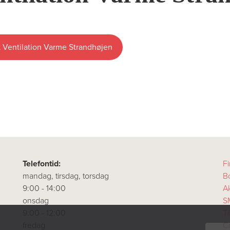
 Ventilation Varme Strandhøjen
Telefontid:
Fi
mandag, tirsdag, torsdag
B
9:00 - 14:00
A
onsdag
S
9:00 - 12:00
T
fredag
Co