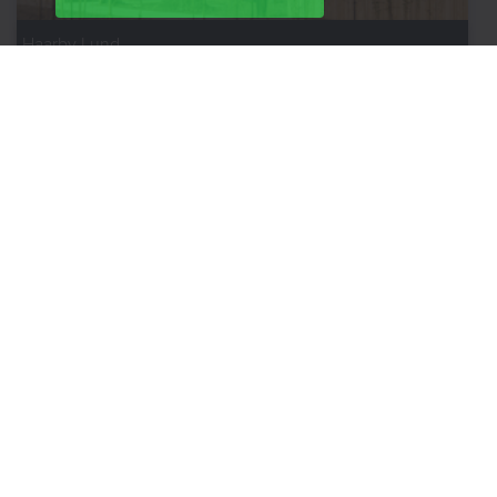
Haarby Lund
Fyns Almennyttige Boligselskab
Vestre Stationsvej 5
5000 Odense
Tlf:
63125600
fab@fabbo.dk
Kundeservice
Tlf:
63125600
kundeservice@fabbo.dk
Telefontid:
mandag, tirsdag, torsdag
9:00 - 14:00