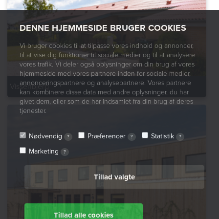
DENNE HJEMMESIDE BRUGER COOKIES
Vi bruger cookies til at tilpasse vores indhold og annoncer,
til at vise dig funktioner til sociale medier og til at analysere
vores trafik. Vi deler også oplysninger om din brug af vores
hjemmeside med vores partnere inden for sociale medier,
annonceringspartnere og analysepartnere. Vores partnere
Vissenbjerg
kan kombinere disse data med andre oplysninger, du har
givet dem, eller som de har indsamlet fra din brug af deres
tjenester.
Nødvendig
Præferencer
Statistik
?
?
?
Marketing
?
Tillad valgte
Tillad alle cookies