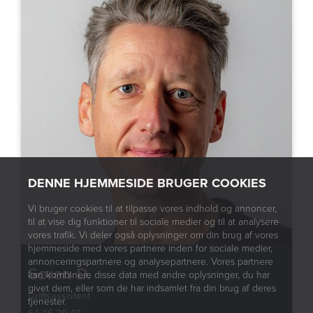
DENNE HJEMMESIDE BRUGER COOKIES
Vi bruger cookies til at tilpasse vores indhold og annoncer,
til at vise dig funktioner til sociale medier og til at analysere
vores trafik. Vi deler også oplysninger om din brug af vores
hjemmeside med vores partnere inden for sociale medier,
annonceringspartnere og analysepartnere. Vores partnere
Søren D.
kan kombinere disse data med andre oplysninger, du har
givet dem, eller som de har indsamlet fra din brug af deres
Driftsassistent
tjenester.