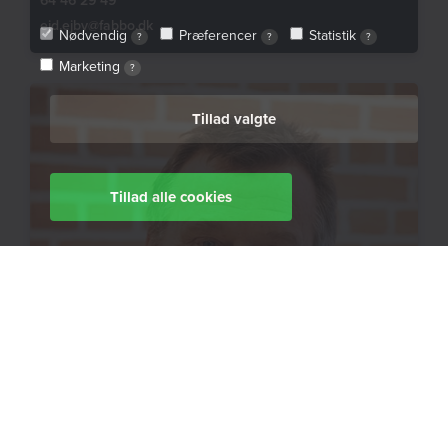
64 46 29 49
ejd.ejby@fabbo.dk
Nødvendig
Præferencer
Statistik
?
?
?
Marketing
?
Tillad valgte
Tillad alle cookies