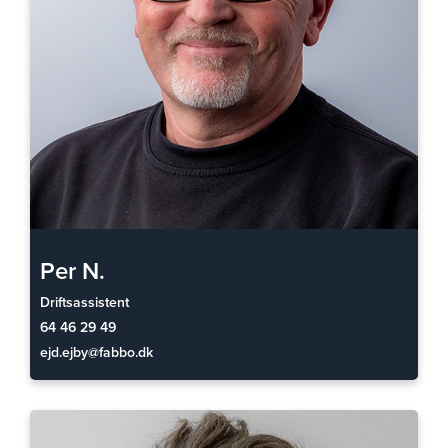
Per N.
Driftsassistent
64 46 29 49
ejd.ejby@fabbo.dk