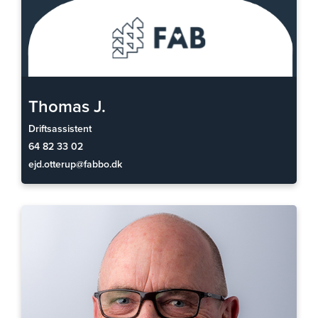
Thomas J.
Driftsassistent
64 82 33 02
ejd.otterup@fabbo.dk