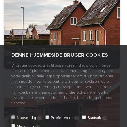
DENNE HJEMMESIDE BRUGER COOKIES
Otterup
Vi bruger cookies til at tilpasse vores indhold og annoncer,
til at vise dig funktioner til sociale medier og til at analysere
vores trafik. Vi deler også oplysninger om din brug af vores
hjemmeside med vores partnere inden for sociale medier,
annonceringspartnere og analysepartnere. Vores partnere
kan kombinere disse data med andre oplysninger, du har
givet dem, eller som de har indsamlet fra din brug af deres
tjenester.
Nødvendig
Præferencer
Statistik
?
?
?
Marketing