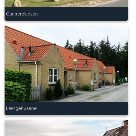
Gartnerpladsen
Længehusene