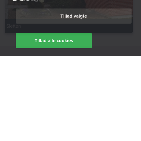
?
Tillad valgte
Sletten
Tillad alle cookies
Fyns Almennyttige Boligselskab
Vestre Stationsvej 5
5000 Odense
Tlf:
63125600
fab@fabbo.dk
Kundeservice
Tlf:
63125600
kundeservice@fabbo.dk
Telefontid: