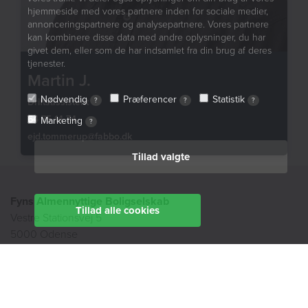
hjemmeside med vores partnere inden for sociale medier,
annonceringspartnere og analysepartnere. Vores partnere
kan kombinere disse data med andre oplysninger, du har
givet dem, eller som de har indsamlet fra din brug af deres
tjenester.
Martin J.
Nødvendig
Præferencer
Statistik
Driftsassistent
?
?
?
64 75 14 74
Marketing
?
ejd.tommerup@fabbo.dk
Tillad valgte
Fyns Almennyttige Boligselskab
Tillad alle cookies
Vestre Stationsvej 5
5000 Odense
Tlf:
63125600
fab@fabbo.dk
Kundeservice