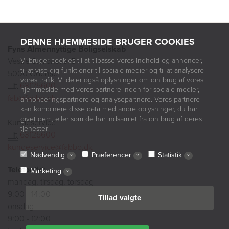
DENNE HJEMMESIDE BRUGER COOKIES
Fyns Almennyttige Boligselskab
Vi bruger cookies til at tilpasse vores indhold og annoncer,
Vestre Stationsvej 5
til at vise dig funktioner til sociale medier og til at analysere
5000 Odense
vores trafik. Vi deler også oplysninger om din brug af vores
Tlf:
63125600
hjemmeside med vores partnere inden for sociale medier,
fab@fabbo.dk
annonceringspartnere og analysepartnere. Vores partnere
kan kombinere disse data med andre oplysninger, du har
givet dem, eller som de har indsamlet fra din brug af deres
Kundeservice
tjenester.
Tlf:
63125600
kundeservice@fabbo.dk
Nødvendig
Præferencer
Statistik
?
?
?
Telefontid:
Marketing
?
mandag, tirsdag, torsdag
9:00 - 14:00
Tillad valgte
onsdag
9:00 - 12:00