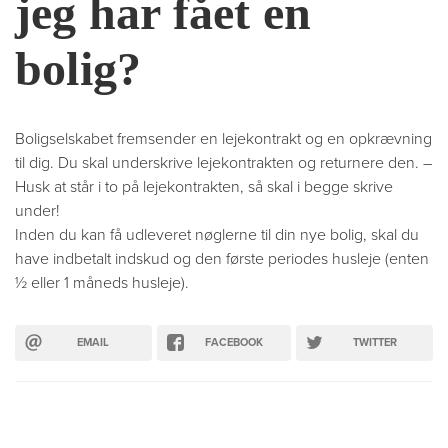
jeg har fået en
bolig?
Boligselskabet fremsender en lejekontrakt og en opkrævning
til dig. Du skal underskrive lejekontrakten og returnere den. –
Husk at står i to på lejekontrakten, så skal i begge skrive
under!
Inden du kan få udleveret nøglerne til din nye bolig, skal du
have indbetalt indskud og den første periodes husleje (enten
½ eller 1 måneds husleje).
EMAIL
FACEBOOK
TWITTER