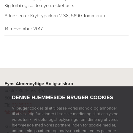
Kig forbi og se de nye rækkehuse.
Adressen er Krybilyparken 2-38, 5690 Tommerup
14. november 2017
Fyns Almennyttige Boligselskab
Vestre Stationsvej 5
DENNE HJEMMESIDE BRUGER COOKIES
5000 Odense
Tlf:
63125600
Vi bruger cookies til at tilpasse vores indhold og annoncer,
fab@fabbo.dk
til at vise dig funktioner til sociale medier og til at analysere
vores trafik. Vi deler også oplysninger om din brug af vores
hjemmeside med vores partnere inden for sociale medier,
Kundeservice
annonceringspartnere og analysepartnere. Vores partnere