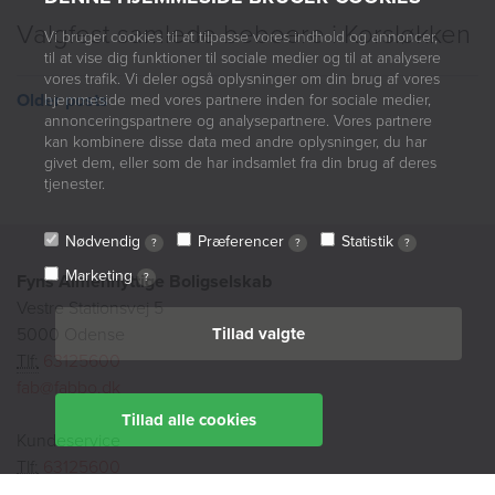
Valgfest samlede beboere i Korsløkken
Vi bruger cookies til at tilpasse vores indhold og annoncer,
til at vise dig funktioner til sociale medier og til at analysere
vores trafik. Vi deler også oplysninger om din brug af vores
Older posts
hjemmeside med vores partnere inden for sociale medier,
annonceringspartnere og analysepartnere. Vores partnere
kan kombinere disse data med andre oplysninger, du har
givet dem, eller som de har indsamlet fra din brug af deres
tjenester.
Nødvendig
Præferencer
Statistik
?
?
?
Marketing
Fyns Almennyttige Boligselskab
?
Vestre Stationsvej 5
5000 Odense
Tillad valgte
Tlf:
63125600
fab@fabbo.dk
Tillad alle cookies
Kundeservice
Tlf:
63125600
kundeservice@fabbo.dk