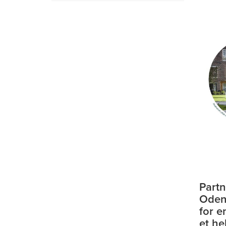
Partn
Oden
for e
et he