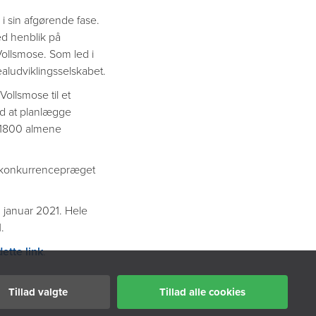
 i sin afgørende fase.
med henblik på
Vollsmose. Som led i
aludviklingsselskabet.
ollsmose til et
d at planlægge
e 1800 almene
 ’konkurrencepræget
 januar 2021. Hele
.
ette link
.
Tillad valgte
Tillad alle cookies