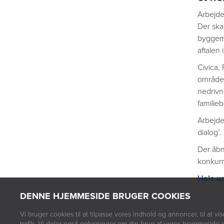
Arbejdet
Der skal
byggemo
aftalen
Civica,
område,
nedrivn
familieb
Arbejde
dialog’.
Der åbn
konkurr
Hele ud
DENNE HJEMMESIDE BRUGER COOKIES
Vi bruger cookies til at tilpasse vores indhold og annoncer, til at vis
trafik. Vi deler også oplysninger om din brug af vores hjemmeside 