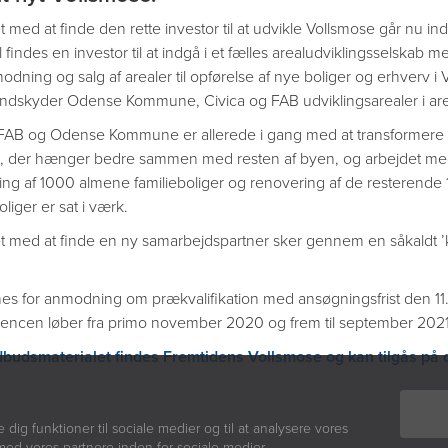
 med at finde den rette investor til at udvikle Vollsmose går nu ind
 findes en investor til at indgå i et fælles arealudviklingsselskab 
dning og salg af arealer til opførelse af nye boliger og erhverv i 
 indskyder Odense Kommune, Civica og FAB udviklingsarealer i are
 FAB og Odense Kommune er allerede i gang med at transformere V
 der hænger bedre sammen med resten af byen, og arbejdet me
ing af 1000 almene familieboliger og renovering af de resterend
oliger er sat i værk.
t med at finde en ny samarbejdspartner sker gennem en såkaldt
es for anmodning om prækvalifikation med ansøgningsfrist den 11.
encen løber fra primo november 2020 og frem til september 2021
budsmaterialet findes Fremtidens Vollsmose og kan tilgås på d
e dig funktioner til sociale medier og til at analysere vores
med vores partnere inden for sociale medier,