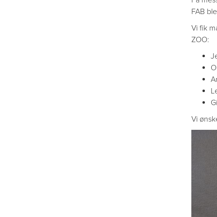
FAB blev
Vi fik m
ZOO:
J
O
A
L
G
Vi ønske