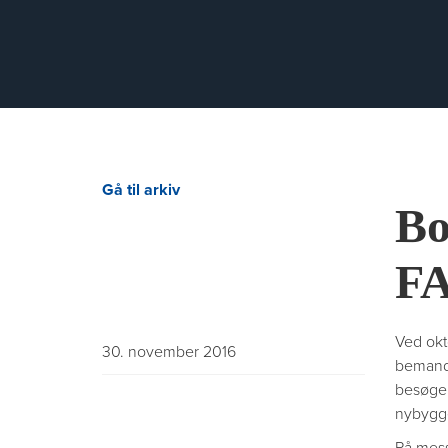
Gå til arkiv
Bo
FA
Ved okt
30. november 2016
bemande
besøgen
nybygge
På mess