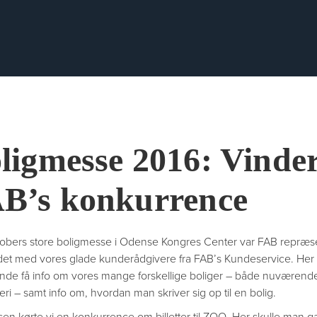
ligmesse 2016: Vinder
B’s konkurrence
obers store boligmesse i Odense Kongres Center var FAB repræs
t med vores glade kunderådgivere fra FAB’s Kundeservice. He
de få info om vores mange forskellige boliger – både nuvære
ri – samt info om, hvordan man skriver sig op til en bolig.
en kørte vi en konkurrence om billetter til ZOO. Her skulle man 