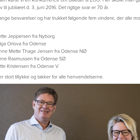
 til jubilæet d. 3. juni 2016. Det rigtige svar er 70 år.
ange besvarelser og har trukket følgende fem vindere, der alle modta
ette Jeppersen fra Nyborg
lga Orlova fra Odense
nne Mette Thage Jensen fra Odense NØ
ene Rasmussen fra Odense SØ
itte Kristensen fra Odense V
r stort tillykke og takker for alle henvendelserne.