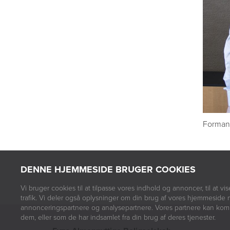
Formand
DENNE HJEMMESIDE BRUGER COOKIES
Vi bruger cookies til at tilpasse vores indhold og annoncer, til at vis
trafik. Vi deler også oplysninger om din brug af vores hjemmeside 
annonceringspartnere og analysepartnere. Vores partnere kan komb
dem, eller som de har indsamlet fra din brug af deres tjenester.