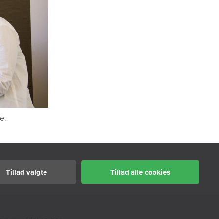
e.
Tillad valgte
Tillad alle cookies