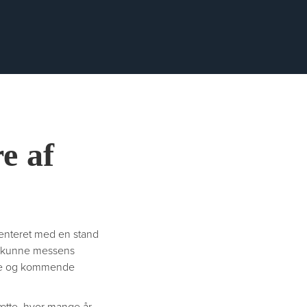
e af
enteret med en stand
r kunne messens
nde og kommende
gætte, hvor mange år