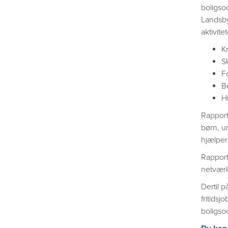
boligso
Landsby
aktivite
Kr
S
F
B
H
Rapport
børn, u
hjælper
Rapport
netværk
Dertil 
fritidsj
boligsoc