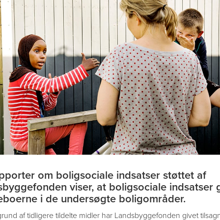
pporter om boligsociale indsatser støttet af
byggefonden viser, at boligsociale indsatser g
eboerne i de undersøgte boligområder.
und af tidligere tildelte midler har Landsbyggefonden givet tilsagn 