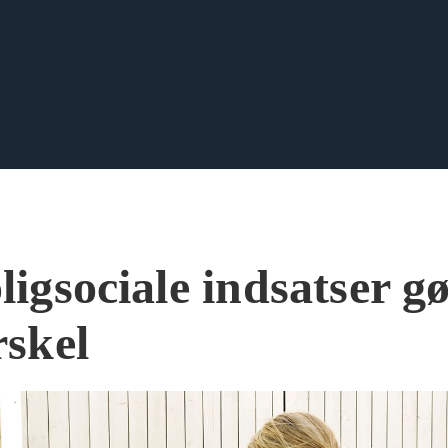
ligsociale indsatser g
rskel