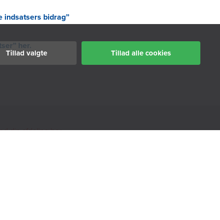
 indsatsers bidrag”
ser” her.
Tillad valgte
Tillad alle cookies
nd din afdeling her
oligØen
kut hjælp
MS-service
ilgængelighedserklæring
okiepolitik
ivatlivspolitik
histleblowerordning