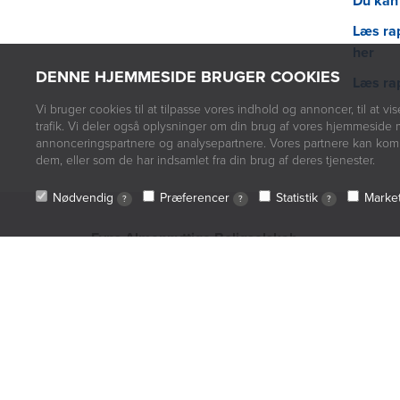
Du kan
Læs rap
her
DENNE HJEMMESIDE BRUGER COOKIES
Læs rap
Vi bruger cookies til at tilpasse vores indhold og annoncer, til at vis
trafik. Vi deler også oplysninger om din brug af vores hjemmeside 
annonceringspartnere og analysepartnere. Vores partnere kan komb
dem, eller som de har indsamlet fra din brug af deres tjenester.
Nødvendig
Præferencer
Statistik
Marke
?
?
?
Fyns Almennyttige Boligselskab
Vestre Stationsvej 5
5000 Odense
Tlf:
63125600
fab@fabbo.dk
Kundeservice
Tlf:
63125600