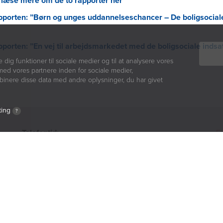
 læse mere om de to rapporter her
porten: ”Børn og unges uddannelseschancer – De boligsociale
porten: ”En vej til arbejdsmarkedet med de boligsociale indsat
e dig funktioner til sociale medier og til at analysere vores
med vores partnere inden for sociale medier,
inere disse data med andre oplysninger, du har givet
ting
?
Telefontid:
Fi
mandag, tirsdag, torsdag
B
9:00 - 14:00
A
onsdag
S
9:00 - 12:00
T
fredag
Co
9:00 - 11:00
Pr
W