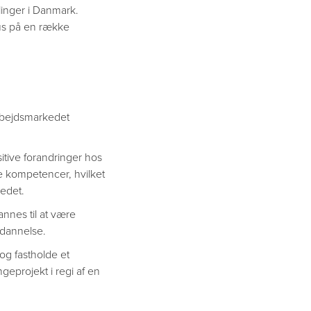
linger i Danmark.
us på en række
arbejdsmarkedet
itive forandringer hos
e kompetencer, hvilket
edet.
annes til at være
ddannelse.
og fastholde et
ngeprojekt i regi af en