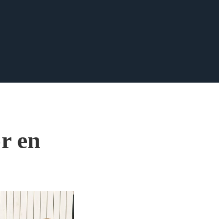
ør en