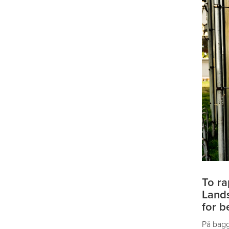
To ra
Lands
for b
På baggr