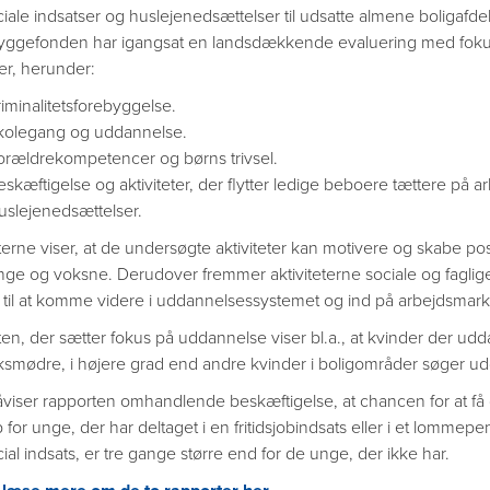
ciale indsatser og huslejenedsættelser til udsatte almene boligafde
ggefonden har igangsat en landsdækkende evaluering med fok
ter, herunder:
iminalitetsforebyggelse.
kolegang og uddannelse.
orældrekompetencer og børns trivsel.
eskæftigelse og aktiviteter, der flytter ledige beboere tættere på 
uslejenedsættelser.
erne viser, at de undersøgte aktiviteter kan motivere og skabe pos
nge og voksne. Derudover fremmer aktiviteterne sociale og faglig
 til at komme videre i uddannelsessystemet og ind på arbejdsmark
en, der sætter fokus på uddannelse viser bl.a., at kvinder der udd
smødre, i højere grad end andre kvinder i boligområder søger u
påviser rapporten omhandlende beskæftigelse, at chancen for at få 
ob for unge, der har deltaget i en fritidsjobindsats eller i et lommepe
ial indsats, er tre gange større end for de unge, der ikke har.