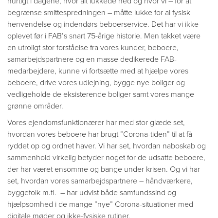
hurtigt i dagene, hvor alt lukkede ned og hvor vi – for at
begrænse smittespredningen – måtte lukke for al fysisk
henvendelse og indendørs beboerservice. Det har vi ikke
oplevet før i FAB’s snart 75-årige historie. Men takket være
en utroligt stor forståelse fra vores kunder, beboere,
samarbejdspartnere og en masse dedikerede FAB-
medarbejdere, kunne vi fortsætte med at hjælpe vores
beboere, drive vores udlejning, bygge nye boliger og
vedligeholde de eksisterende boliger samt vores mange
grønne områder.
Vores ejendomsfunktionærer har med stor glæde set,
hvordan vores beboere har brugt ”Corona-tiden” til at få
ryddet op og ordnet haver. Vi har set, hvordan naboskab og
sammenhold virkelig betyder noget for de udsatte beboere,
der har været ensomme og bange under krisen. Og vi har
set, hvordan vores samarbejdspartnere – håndværkere,
byggefolk m.fl. – har udvist både samfundssind og
hjælpsomhed i de mange ”nye” Corona-situationer med
digitale møder og ikke-fysiske rutiner.