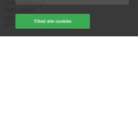
Vestre Stationsvej 5
5000 Odense
Tlf:
63125600
Tillad alle cookies
fab@fabbo.dk
Kundeservice
Tlf:
63125600
kundeservice@fabbo.dk
Telefontid:
mandag, tirsdag, torsdag
9:00 - 14:00
onsdag
9:00 - 12:00
fredag
9:00 - 11:00
Ekspedition:
Book en rådgiver