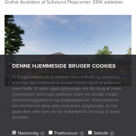
Grafisk illustration af Sofielund Plejecenter: ERIK arkitekter
DENNE HJEMMESIDE BRUGER COOKIES
Vi bruger cookies til at tilpasse vores indhold og annoncer,
til at vise dig funktioner til sociale medier og til at analysere
vores trafik. Vi deler også oplysninger om din brug af vores
hjemmeside med vores partnere inden for sociale medier,
annonceringspartnere og analysepartnere. Vores partnere
kan kombinere disse data med andre oplysninger, du har
11. februar 2025
givet dem, eller som de har indsamlet fra din brug af deres
tjenester.
Nødvendig
Præferencer
Statistik
?
?
?