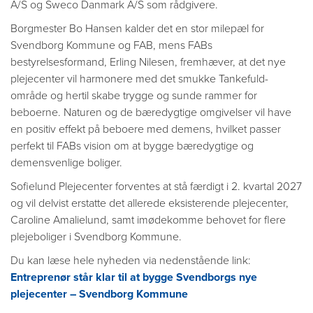
A/S og Sweco Danmark A/S som rådgivere.
Borgmester Bo Hansen kalder det en stor milepæl for
Svendborg Kommune og FAB, mens FABs
bestyrelsesformand, Erling Nilesen, fremhæver, at det nye
plejecenter vil harmonere med det smukke Tankefuld-
område og hertil skabe trygge og sunde rammer for
beboerne. Naturen og de bæredygtige omgivelser vil have
en positiv effekt på beboere med demens, hvilket passer
perfekt til FABs vision om at bygge bæredygtige og
demensvenlige boliger.
Sofielund Plejecenter forventes at stå færdigt i 2. kvartal 2027
og vil delvist erstatte det allerede eksisterende plejecenter,
Caroline Amalielund, samt imødekomme behovet for flere
plejeboliger i Svendborg Kommune.
Du kan læse hele nyheden via nedenstående link:
Entreprenør står klar til at bygge Svendborgs nye
plejecenter – Svendborg Kommune