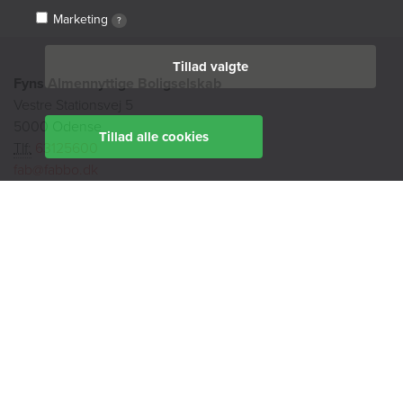
Marketing
?
Tillad valgte
Fyns Almennyttige Boligselskab
Vestre Stationsvej 5
5000 Odense
Tillad alle cookies
Tlf:
63125600
fab@fabbo.dk
Kundeservice
Tlf:
63125600
kundeservice@fabbo.dk
Telefontid:
mandag, tirsdag, torsdag
9:00 - 14:00
onsdag
9:00 - 12:00