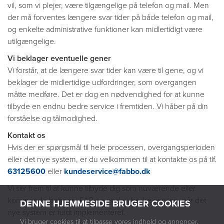
vil, som vi plejer, være tilgængelige på telefon og mail. Men
der må forventes længere svar tider på både telefon og mail,
og enkelte administrative funktioner kan midlertidigt være
utilgængelige.
Vi beklager eventuelle gener
Vi forstår, at de længere svar tider kan være til gene, og vi
beklager de midlertidige udfordringer, som overgangen
måtte medføre. Det er dog en nødvendighed for at kunne
tilbyde en endnu bedre service i fremtiden. Vi håber på din
forståelse og tålmodighed.
Kontakt os
Hvis der er spørgsmål til hele processen, overgangsperioden
eller det nye system, er du velkommen til at kontakte os på tlf.
63125600
eller
kundeservice@fabbo.dk
Vi ser frem til at kunne tilbyde dig som nuværende eller
kommende beboer i FAB en endnu bedre service, når det
DENNE HJEMMESIDE BRUGER COOKIES
nye system er fuldt implementeret.
Vi bruger cookies til at tilpasse vores indhold og annoncer,