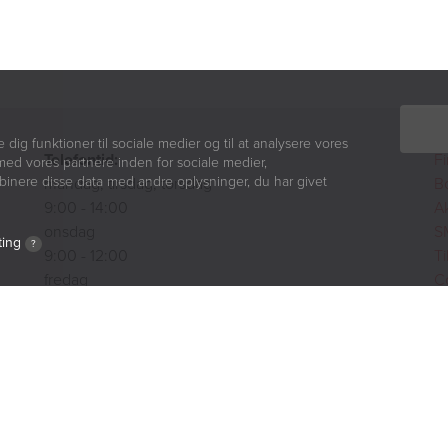
e dig funktioner til sociale medier og til at analysere vores
Telefontid:
Fi
med vores partnere inden for sociale medier,
inere disse data med andre oplysninger, du har givet
mandag, tirsdag, torsdag
B
9:00 - 14:00
A
onsdag
S
ting
?
9:00 - 12:00
T
fredag
Co
9:00 - 11:00
Pr
W
Ekspedition:
Book en rådgiver
yns Almennyttige Boligselskab