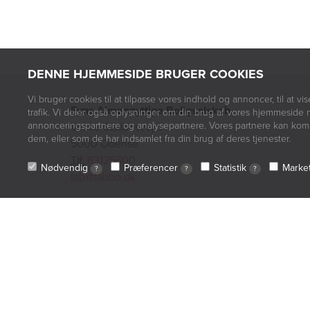
DENNE HJEMMESIDE BRUGER COOKIES
Vi bruger cookies til at tilpasse vores indhold og annoncer, til at vis
Fyns Almennyttige Boligselskab
trafik. Vi deler også oplysninger om din brug af vores hjemmeside 
annonceringspartnere og analysepartnere. Vores partnere kan komb
Vestre Stationsvej 5
dem, eller som de har indsamlet fra din brug af deres tjenester.
5000 Odense
Tlf:
63125600
Nødvendig
Præferencer
Statistik
Marke
?
?
?
fab@fabbo.dk
Kundeservice
Tlf:
63125600
kundeservice@fabbo.dk
© 2026 F