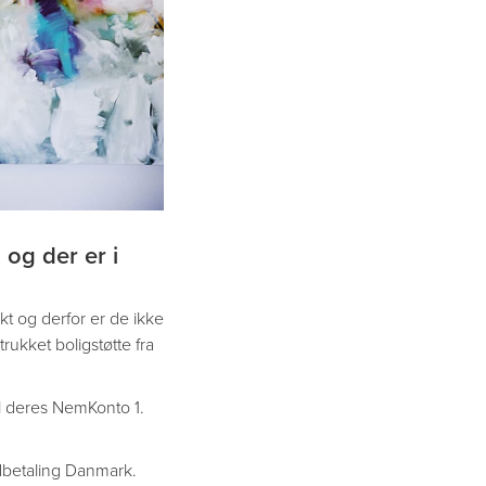
og der er i
kt og derfor er de ikke
rukket boligstøtte fra
til deres NemKonto 1.
Udbetaling Danmark.