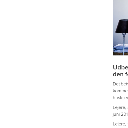
Udbet
den f
Det bety
kommet m
husleje
Lejere, 
juni 201
Lejere,