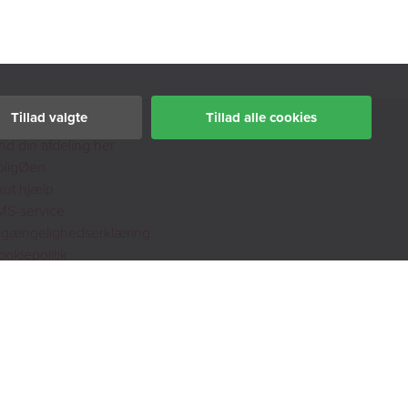
Tillad valgte
Tillad alle cookies
nd din afdeling her
oligØen
kut hjælp
MS-service
ilgængelighedserklæring
okiepolitik
ivatlivspolitik
histleblowerordning