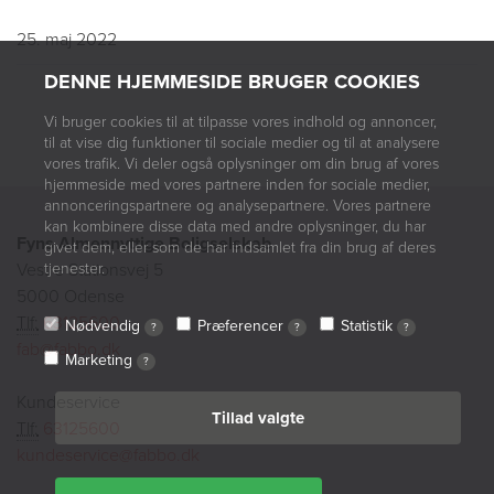
25. maj 2022
DENNE HJEMMESIDE BRUGER COOKIES
Vi bruger cookies til at tilpasse vores indhold og annoncer,
til at vise dig funktioner til sociale medier og til at analysere
vores trafik. Vi deler også oplysninger om din brug af vores
hjemmeside med vores partnere inden for sociale medier,
annonceringspartnere og analysepartnere. Vores partnere
kan kombinere disse data med andre oplysninger, du har
Fyns Almennyttige Boligselskab
givet dem, eller som de har indsamlet fra din brug af deres
Vestre Stationsvej 5
tjenester.
5000 Odense
Tlf:
63125600
Nødvendig
Præferencer
Statistik
?
?
?
fab@fabbo.dk
Marketing
?
Kundeservice
Tillad valgte
Tlf:
63125600
kundeservice@fabbo.dk