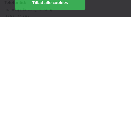
Telefontid:
Tillad alle cookies
mandag, tirsdag, torsdag
9:00 - 14:00
onsdag
9:00 - 12:00
fredag
9:00 - 11:00
Ekspedition:
Book en rådgiver
Find din afdeling her
BoligØen
Akut hjælp
SMS-service
Tilgængelighedserklæring
Cookiepolitik
Privatlivspolitik