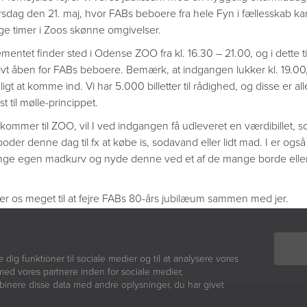
sdag den 21. maj, hvor FABs beboere fra hele Fyn i fællesskab k
ge timer i Zoos skønne omgivelser.
mentet finder sted i Odense ZOO fra kl. 16.30 – 21.00, og i dette 
ivt åben for FABs beboere. Bemærk, at indgangen lukker kl. 19.00,
igt at komme ind. Vi har 5.000 billetter til rådighed, og disse er al
st til mølle-princippet.
nkommer til ZOO, vil I ved indgangen få udleveret en værdibillet, 
der denne dag til fx at købe is, sodavand eller lidt mad. I er også
ge egen madkurv og nyde denne ved et af de mange borde eller
er os meget til at fejre FABs 80-års jubilæum sammen med jer.
e dig funktioner til sociale medier og til at analysere vores
med vores partnere inden for sociale medier,
inere disse data med andre oplysninger, du har givet