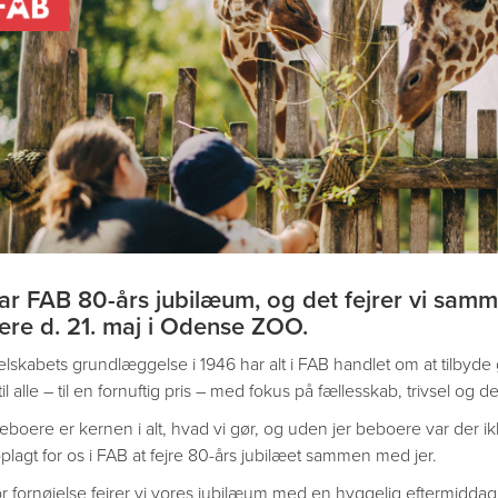
har FAB 80-års jubilæum, og det fejrer vi sa
re d. 21. maj i Odense ZOO.
elskabets grundlæggelse i 1946 har alt i FAB handlet om at tilbyd
til alle – til en fornuftig pris – med fokus på fællesskab, trivsel og de
eboere er kernen i alt, hvad vi gør, og uden jer beboere var der i
plagt for os i FAB at fejre 80-års jubilæet sammen med jer.
r fornøjelse fejrer vi vores jubilæum med en hyggelig eftermiddag