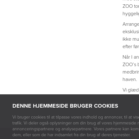
ZOO tor
hyggeli
Arrange
eksklus
ikke mul
efter før
Når I a
ZOO’s bo
medbrin
haven.
Vi glæd
DENNE HJEMMESIDE BRUGER COOKIES
Vi bruger cookies til at tilpasse vores indhold og annoncer, til at vis
trafik. Vi deler også oplysninger om din brug af vores hjemmeside 
annonceringspartnere og analysepartnere. Vores partnere kan komb
dem, eller som de har indsamlet fra din brug af deres tjenester.