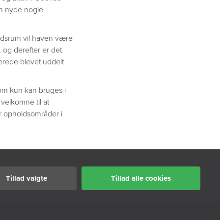
an nyde nogle
tidsrum vil haven være
 og derefter er det
lerede blevet uddelt
som kun kan bruges i
 velkomne til at
 opholdsområder i
Tillad valgte
Tillad alle cookies