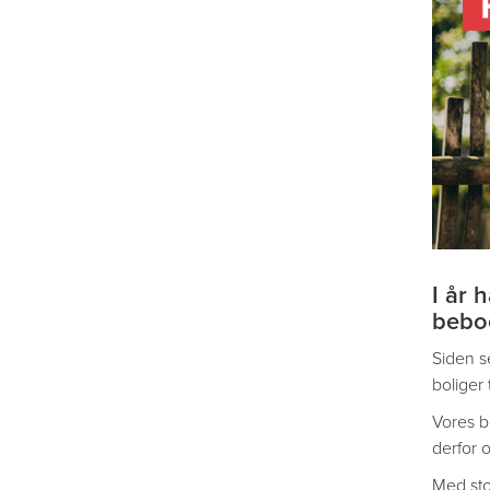
I år 
beboe
Siden s
boliger 
Vores b
derfor o
Med sto