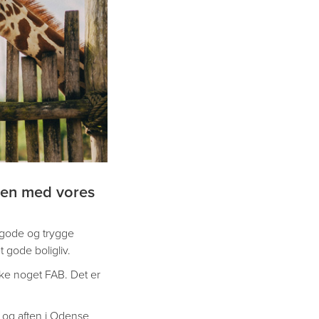
mmen med vores
e gode og trygge
t gode boligliv.
kke noget FAB. Det er
 og aften i Odense