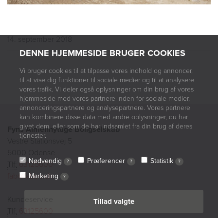
14. september 2018
DENNE HJEMMESIDE BRUGER COOKIES
Vi bruger cookies til at tilpasse vores indhold og annoncer,
til at vise dig funktioner til sociale medier og til at analysere
vores trafik. Vi deler også oplysninger om din brug af vores
hjemmeside med vores partnere inden for sociale medier,
annonceringspartnere og analysepartnere. Vores partnere
kan kombinere disse data med andre oplysninger, du har
givet dem, eller som de har indsamlet fra din brug af deres
Fyns Almennyttige Boligselskab
tjenester.
Vestre Stationsvej 5
5000 Odense
Nødvendig
Præferencer
Statistik
?
?
?
Tlf:
63125600
fab@fabbo.dk
Marketing
?
Kundeservice
Tillad valgte
Tlf:
63125600