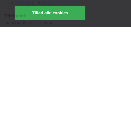
kundeservice@fabbo.dk
Tillad alle cookies
Telefontid:
mandag, tirsdag, torsdag
9:00 - 14:00
onsdag
9:00 - 12:00
fredag
9:00 - 11:00
Ekspedition:
Book en rådgiver
Find din afdeling her
BoligØen
Akut hjælp
SMS-service
Tilgængelighedserklæring