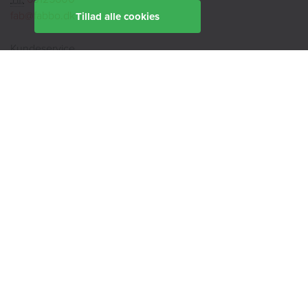
fab@fabbo.dk
Tillad alle cookies
Kundeservice
Tlf:
63125600
kundeservice@fabbo.dk
Telefontid:
mandag, tirsdag, torsdag
9:00 - 14:00
onsdag
9:00 - 12:00
fredag
9:00 - 11:00
Ekspedition:
Book en rådgiver