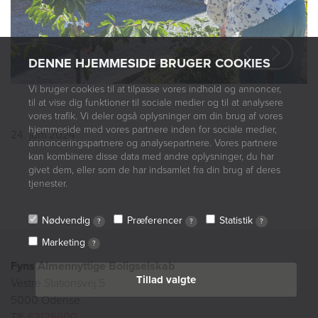
Previous
Next
DENNE HJEMMESIDE BRUGER COOKIES
Vi bruger cookies til at tilpasse vores indhold og annoncer,
til at vise dig funktioner til sociale medier og til at analysere
vores trafik. Vi deler også oplysninger om din brug af vores
hjemmeside med vores partnere inden for sociale medier,
24. juni 2024
annonceringspartnere og analysepartnere. Vores partnere
kan kombinere disse data med andre oplysninger, du har
givet dem, eller som de har indsamlet fra din brug af deres
tjenester.
Nødvendig
Præferencer
Statistik
?
?
?
Marketing
?
Fyns Almennyttige Boligselskab
Tillad valgte
Vestre Stationsvej 5
5000 Odense
Tlf:
63125600