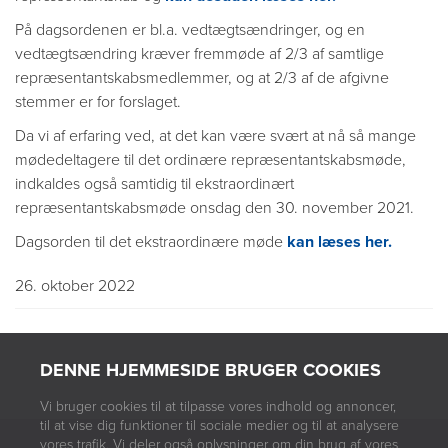
På dagsordenen er bl.a. vedtægtsændringer, og en
vedtægtsændring kræver fremmøde af 2/3 af samtlige
repræsentantskabsmedlemmer, og at 2/3 af de afgivne
stemmer er for forslaget.
Da vi af erfaring ved, at det kan være svært at nå så mange
mødedeltagere til det ordinære repræsentantskabsmøde,
indkaldes også samtidig til ekstraordinært
repræsentantskabsmøde onsdag den 30. november 2021.
Dagsorden til det ekstraordinære møde
kan læses her.
26. oktober 2022
DENNE HJEMMESIDE BRUGER COOKIES
Vi bruger cookies til at tilpasse vores indhold og annoncer,
til at vise dig funktioner til sociale medier og til at analysere
vores trafik. Vi deler også oplysninger om din brug af vores