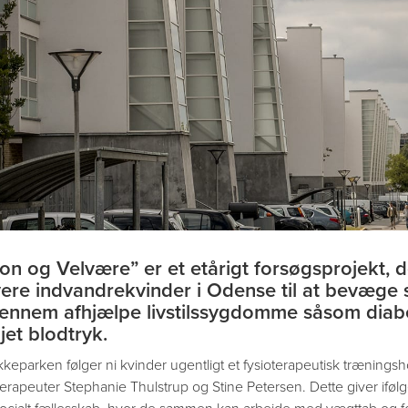
on og Velvære” er et etårigt forsøgsprojekt, d
ere indvandrekvinder i Odense til at bevæge s
ennem afhjælpe livstilssygdomme såsom diab
jet blodtryk.
kkeparken følger ni kvinder ugentligt et fysioterapeutisk træningsho
terapeuter Stephanie Thulstrup og Stine Petersen. Dette giver ifølg