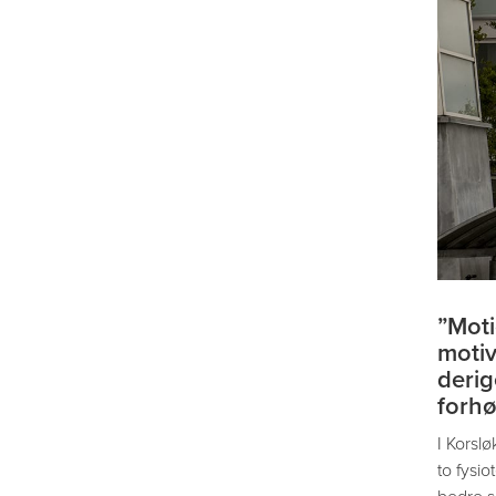
”Moti
motiv
derig
forhø
I Korslø
to fysio