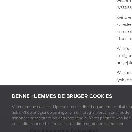
bedre s
livssti
Kvinder
koleste
knæ- el
Thulstr
På trod
mulighe
begejst
På trods
fysiote
DENNE HJEMMESIDE BRUGER COOKIES
Vi bruger cookies til at tilpasse vores indhold og annoncer, til at vis
trafik. Vi deler også oplysninger om din brug af vores hjemmeside 
annonceringspartnere og analysepartnere. Vores partnere kan komb
dem, eller som de har indsamlet fra din brug af deres tjenester.
Fyns Almennyttige Boligselskab