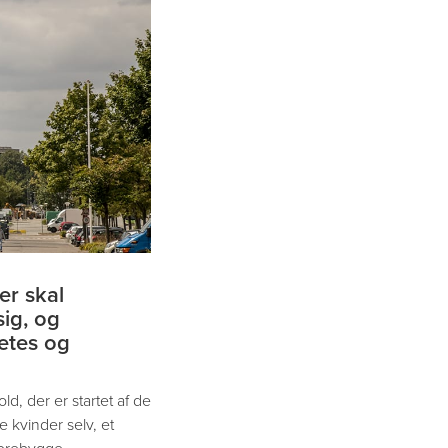
er skal
ig, og
etes og
ld, der er startet af de
e kvinder selv, et