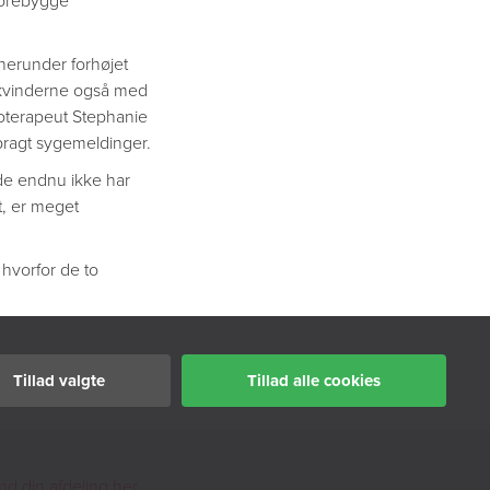
forebygge
herunder forhøjet
 kvinderne også med
sioterapeut Stephanie
ebragt sygemeldinger.
 de endnu ikke har
t, er meget
 hvorfor de to
Tillad valgte
Tillad alle cookies
nd din afdeling her