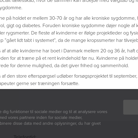
ocialt fællesskab, hvor de sammen kan arbejde med vægttab og 
lssygdomme.
ne på holdet er mellem 30-70 år og har alle kroniske sygdomme, 
rol, gigt og diabetes. Foruden kroniske sygdomme døjer nogle af
ler rygsmerter. De fleste af kvinderne er ifølge projektleder og fy
up ”gået lidt tabt i systemet”, da de mange kropssmerter har tilvej
s af at alle kvinderne har boet i Danmark mellem 20 og 36 år, haft
den for at træne på et rent kvindehold før nu. Kvinderne på holde
rede for denne mulighed, da det giver frihed og sammenhold.
 af den store efterspørgsel udløber forsøgsprojektet til september,
rapeuter gerne ser træningen forsætte.
e dig funktioner til sociale medier og til at analysere vores
med vores partnere inden for sociale medier,
inere disse data med andre oplysninger, du har givet
Telefontid:
Fi