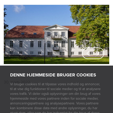
Previous
Next
DENNE HJEMMESIDE BRUGER COOKIES
30. marts 2022
Vi bruger cookies til at tilpasse vores indhold og annoncer,
til at vise dig funktioner til sociale medier og til at analysere
vores trafik. Vi deler også oplysninger om din brug af vores
hjemmeside med vores partnere inden for sociale medier,
annonceringspartnere og analysepartnere. Vores partnere
kan kombinere disse data med andre oplysninger, du har
givet dem, eller som de har indsamlet fra din brug af deres