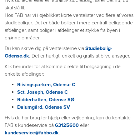
Hvis du leder efter en attraktiv studiebolig, så er det nu, du
skal slå til.
Hos FAB har vi i øjeblikket korte ventelister ved flere af vores
studieboliger. Det er både boliger i mere centralt beliggende
afdelinger, samt boliger i afdelinger et stykke fra byen i
grønne områder.
Du kan skrive dig på ventelisterne via
Studiebolig-
Odense.dk
. Det er hurtigt, enkelt og gratis at blive ansøger.
Klik herunder for at komme direkte til boligsøgning i de
enkelte afdelinger:
Riisingsparken, Odense C
Sct. Joseph, Odense C
Ridderhatten, Odense SØ
Dalumgård, Odense SV
Hvis du har brug for hjælp eller vejledning, kan du kontakte
FAB’s kundeservice på
63125600
eller
kundeservice@fabbo.dk
.