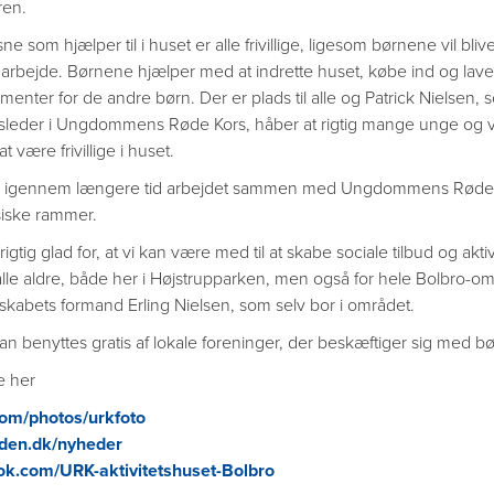
ren.
e som hjælper til i huset er alle frivillige, ligesom børnene vil bliv
ige arbejde. Børnene hjælper med at indrette huset, købe ind og lav
enter for de andre børn. Der er plads til alle og Patrick Nielsen, som
etsleder i Ungdommens Røde Kors, håber at rigtig mange unge og 
t være frivillige i huset.
r igennem længere tid arbejdet sammen med Ungdommens Røde 
ysiske rammer.
rigtig glad for, at vi kan være med til at skabe sociale tilbud og akti
alle aldre, både her i Højstrupparken, men også for hele Bolbro-om
lskabets formand Erling Nielsen, som selv bor i området.
an benyttes gratis af lokale foreninger, der beskæftiger sig med b
e her
com/photos/urkfoto
nden.dk/nyheder
ok.com/URK-aktivitetshuset-Bolbro