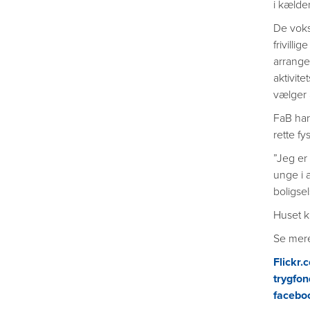
i kælde
De voksn
frivill
arrangem
aktivit
vælger a
FaB ha
rette f
”Jeg er 
unge i 
boligse
Huset k
Se mer
Flickr.
trygfo
facebo