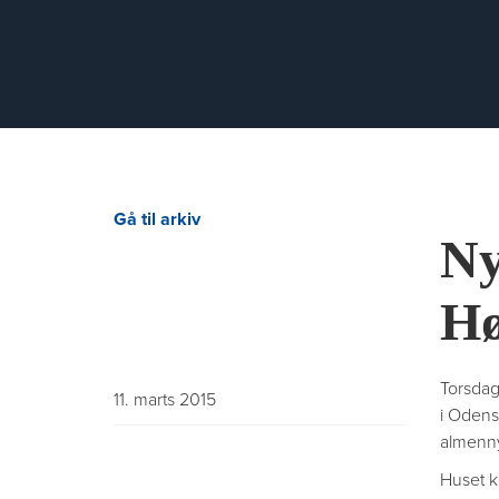
Gå til arkiv
Ny
Hø
Torsdag
11. marts 2015
i Odens
almenny
Huset ko