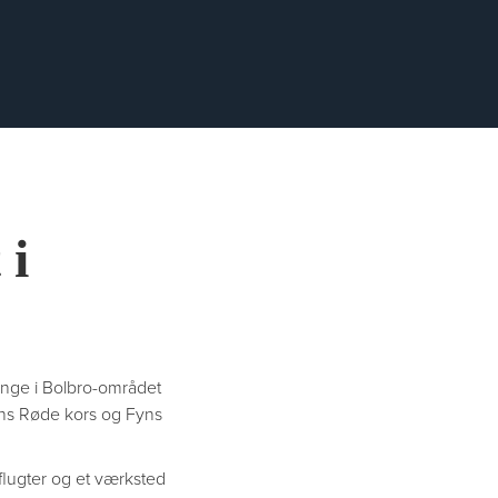
 i
 unge i Bolbro-området
ns Røde kors og Fyns
dflugter og et værksted