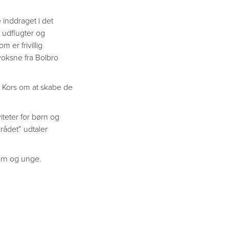
e inddraget i det
e udflugter og
 er frivillig
voksne fra Bolbro
Kors om at skabe de
viteter for børn og
rådet” udtaler
ørn og unge.