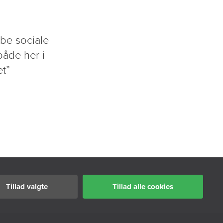
abe sociale
både her i
t”
Tillad valgte
Tillad alle cookies