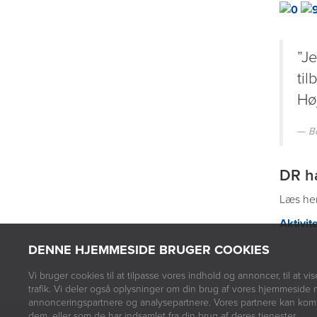
”Je
til
Hø
Bo
DR ha
Læs her
Aktivit
DENNE HJEMMESIDE BRUGER COOKIES
Vi bruger cookies til at tilpasse vores indhold og annoncer, til at vis
trafik. Vi deler også oplysninger om din brug af vores hjemmeside 
annonceringspartnere og analysepartnere. Vores partnere kan komb
dem, eller som de har indsamlet fra din brug af deres tjenester.