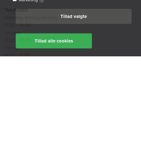
?
Telefontid:
Tillad valgte
mandag, tirsdag, torsdag
9:00 - 14:00
onsdag
9:00 - 12:00
Tillad alle cookies
fredag
9:00 - 11:00
Ekspedition:
Book en rådgiver
Find din afdeling her
BoligØen
Akut hjælp
SMS-service
Tilgængelighedserklæring
Cookiepolitik