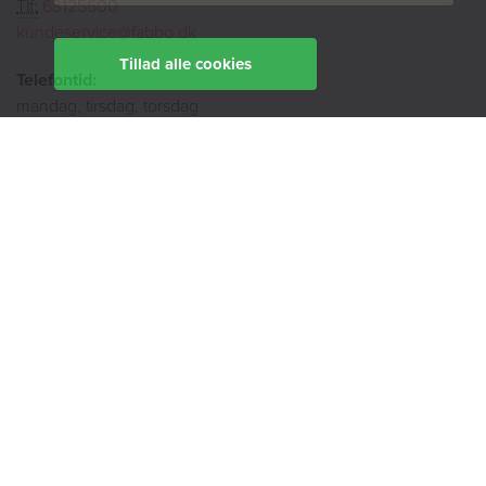
Tlf:
63125600
kundeservice@fabbo.dk
Tillad alle cookies
Telefontid:
mandag, tirsdag, torsdag
9:00 - 14:00
onsdag
9:00 - 12:00
fredag
9:00 - 11:00
Ekspedition:
Book en rådgiver
Find din afdeling her
BoligØen
Akut hjælp
SMS-service