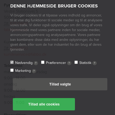
Fyns Almennyttige Boligselskab
DENNE HJEMMESIDE BRUGER COOKIES
Vestre Stationsvej 5
Vi bruger cookies til at tilpasse vores indhold og annoncer,
5000 Odense
til at vise dig funktioner til sociale medier og til at analysere
Tlf:
63125600
vores trafik. Vi deler også oplysninger om din brug af vores
fab@fabbo.dk
hjemmeside med vores partnere inden for sociale medier,
annonceringspartnere og analysepartnere. Vores partnere
kan kombinere disse data med andre oplysninger, du har
Kundeservice
givet dem, eller som de har indsamlet fra din brug af deres
Tlf:
63125600
tjenester.
kundeservice@fabbo.dk
Nødvendig
Præferencer
Statistik
?
?
?
Telefontid:
Marketing
mandag, tirsdag, torsdag
?
9:00 - 14:00
onsdag
Tillad valgte
9:00 - 12:00
fredag
9:00 - 11:00
Tillad alle cookies
Ekspedition: