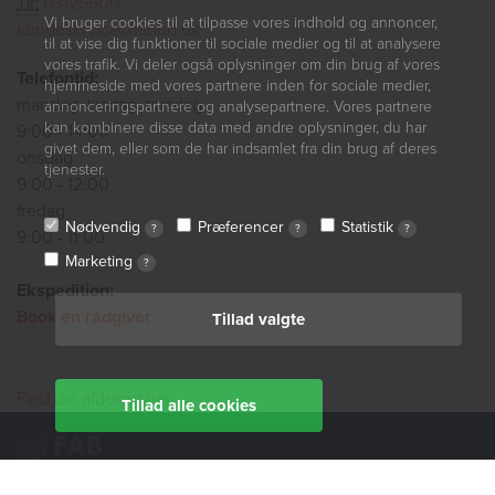
Tlf:
63125600
Vi bruger cookies til at tilpasse vores indhold og annoncer,
kundeservice@fabbo.dk
til at vise dig funktioner til sociale medier og til at analysere
vores trafik. Vi deler også oplysninger om din brug af vores
Telefontid:
hjemmeside med vores partnere inden for sociale medier,
mandag, tirsdag, torsdag
annonceringspartnere og analysepartnere. Vores partnere
kan kombinere disse data med andre oplysninger, du har
9:00 - 14:00
givet dem, eller som de har indsamlet fra din brug af deres
onsdag
tjenester.
9:00 - 12:00
fredag
Nødvendig
Præferencer
Statistik
?
?
?
9:00 - 11:00
Marketing
?
Ekspedition:
Book en rådgiver
Tillad valgte
Find din afdeling her
Tillad alle cookies
BoligØen
Akut hjælp
SMS-service