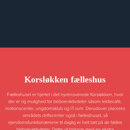
Korsløkken fælleshus
Fælleshuset er hjertet i det nyrenoverede Korsløkken, hvor
der er rig mulighed for beboeraktiviteter såsom lektiecafé,
motionscenter, ungdomsklub og IT-rum. Derudover placeres
områdets driftscenter også i fælleshuset, så
ejendomsfunktionærerne til daglig er helt tæt på de fælles
beboeraktiviteter. Dette vil bidrage med en ekstra