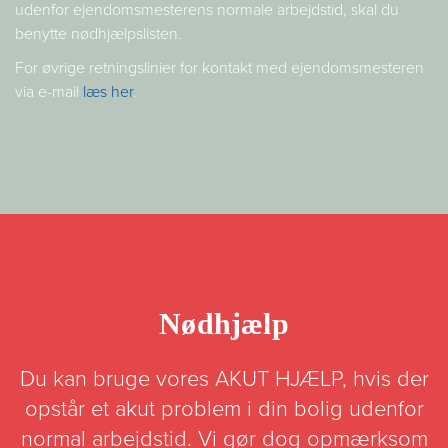
udenfor ejendomsmesterens normale arbejdstid, skal du
benytte nødhjælpslisten.
For øvrige retningslinier for kontakt med ejendomsmesteren
via e-mail
læs her
.
Nødhjælp
Du kan bruge vores AKUT HJÆLP, hvis der
opstår et akut problem i din bolig udenfor
normal arbejdstid. Vi gør dog opmærksom