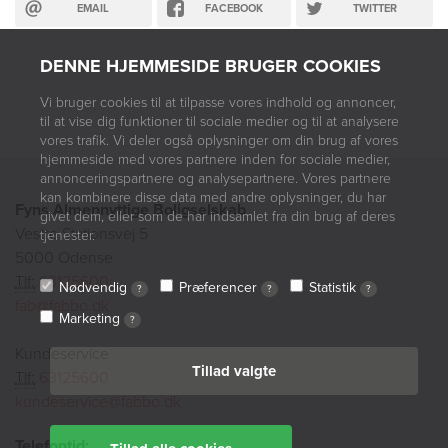
EMAIL
FACEBOOK
TWITTER
DENNE HJEMMESIDE BRUGER COOKIES
Vi bruger cookies til at tilpasse vores indhold og annoncer,
til at vise dig funktioner til sociale medier og til at analysere
vores trafik. Vi deler også oplysninger om din brug af vores
hjemmeside med vores partnere inden for sociale medier,
annonceringspartnere og analysepartnere. Vores partnere
kan kombinere disse data med andre oplysninger, du har
Fyns Almennyttige Boligselskab
givet dem, eller som de har indsamlet fra din brug af deres
Vestre Stationsvej 5
tjenester.
5000 Odense
Tlf:
63125600
Nødvendig
Præferencer
Statistik
?
?
?
fab@fabbo.dk
Marketing
?
Kundeservice
Tillad valgte
Tlf:
63125600
kundeservice@fabbo.dk
Telefontid: