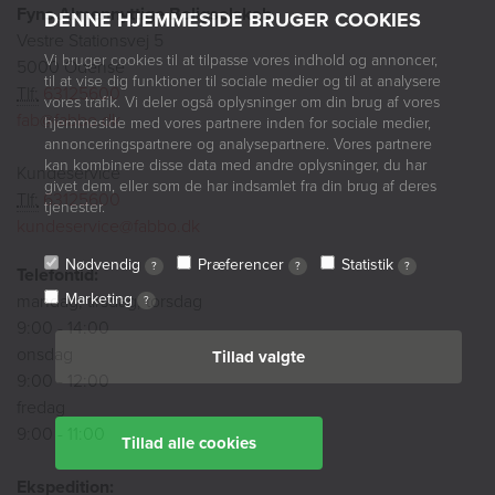
Fyns Almennyttige Boligselskab
DENNE HJEMMESIDE BRUGER COOKIES
Vestre Stationsvej 5
Vi bruger cookies til at tilpasse vores indhold og annoncer,
5000 Odense
til at vise dig funktioner til sociale medier og til at analysere
Tlf:
63125600
vores trafik. Vi deler også oplysninger om din brug af vores
fab@fabbo.dk
hjemmeside med vores partnere inden for sociale medier,
annonceringspartnere og analysepartnere. Vores partnere
kan kombinere disse data med andre oplysninger, du har
Kundeservice
givet dem, eller som de har indsamlet fra din brug af deres
Tlf:
63125600
tjenester.
kundeservice@fabbo.dk
Nødvendig
Præferencer
Statistik
?
?
?
Telefontid:
Marketing
mandag, tirsdag, torsdag
?
9:00 - 14:00
onsdag
Tillad valgte
9:00 - 12:00
fredag
9:00 - 11:00
Tillad alle cookies
Ekspedition: