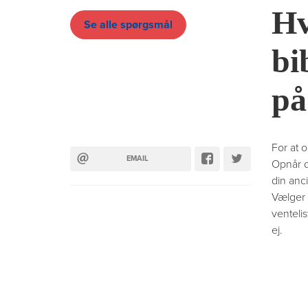
Hv
Se alle spørgsmål
bi
på
For at o
EMAIL
Opnår du
din anci
Vælger d
venteli
ej.