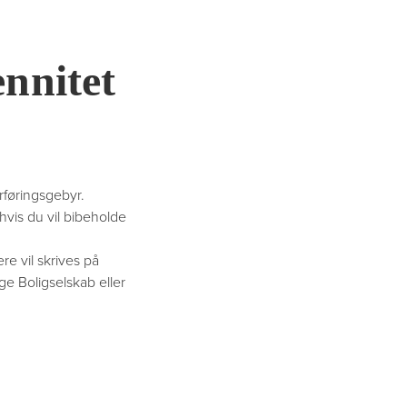
ennitet
urføringsgebyr.
hvis du vil bibeholde
re vil skrives på
ge Boligselskab eller