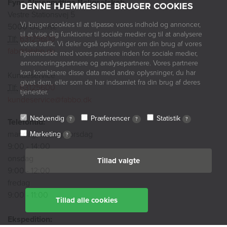
Fyns Almennyttige Boligselskab
DENNE HJEMMESIDE BRUGER COOKIES
Vestre Stationsvej 5
Vi bruger cookies til at tilpasse vores indhold og annoncer,
5000 Odense
til at vise dig funktioner til sociale medier og til at analysere
Tlf:
63125600
vores trafik. Vi deler også oplysninger om din brug af vores
fab@fabbo.dk
hjemmeside med vores partnere inden for sociale medier,
annonceringspartnere og analysepartnere. Vores partnere
kan kombinere disse data med andre oplysninger, du har
Kundeservice
givet dem, eller som de har indsamlet fra din brug af deres
Tlf:
63125600
tjenester.
kundeservice@fabbo.dk
Nødvendig
Præferencer
Statistik
?
?
?
Telefontid:
mandag, tirsdag, torsdag
Marketing
?
9:00 - 14:00
onsdag
Tillad valgte
9:00 - 12:00
fredag
9:00 - 11:00
Tillad alle cookies
Ekspedition: