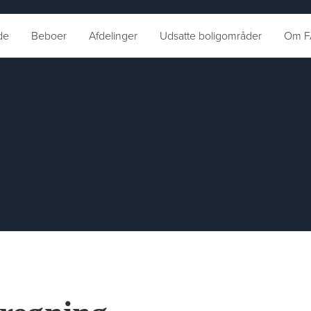
de
Beboer
Afdelinger
Udsatte boligområder
Om F