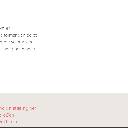
om er
ære formanden og et
ilagene scannes og
tirsdag og torsdag.
nd din afdeling her
oligØen
kut hjælp