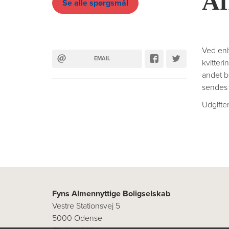
Af
Se alle spørgsmål
Ved enh
EMAIL
kvitter
andet b
sendes 
Udgifter
Fyns Almennyttige Boligselskab
Vestre Stationsvej 5
5000 Odense