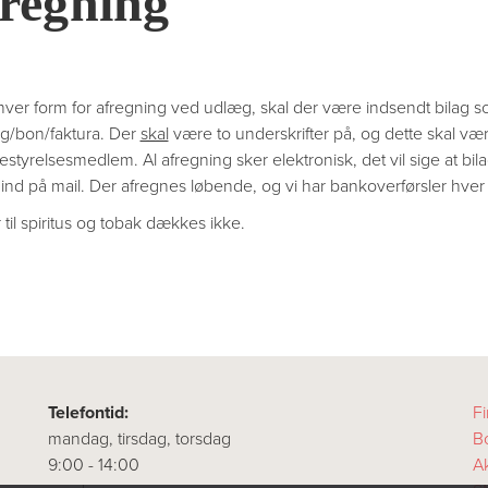
regning
ver form for afregning ved udlæg, skal der være indsendt bilag s
ing/bon/faktura. Der
skal
være to underskrifter på, og dette skal v
estyrelsesmedlem. Al afregning sker elektronisk, det vil sige at b
ind på mail. Der afregnes løbende, og vi har bankoverførsler hver 
 til spiritus og tobak dækkes ikke.
Telefontid:
Fi
mandag, tirsdag, torsdag
B
9:00 - 14:00
A