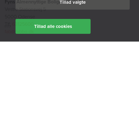
Fyns Almennyttige Boligselskab
Tillad valgte
Vestre Stationsvej 5
5000 Odense
Tlf:
63125600
Tillad alle cookies
fab@fabbo.dk
Kundeservice
Tlf:
63125600
kundeservice@fabbo.dk
Telefontid:
mandag, tirsdag, torsdag
9:00 - 14:00
onsdag
9:00 - 12:00
fredag
9:00 - 11:00
Ekspedition: